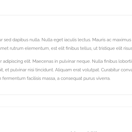
itur sed dapibus nulla. Nulla eget iaculis lectus. Mauris ac maximu
amet rutrum elementum, est elit finibus tellus, ut tristique elit risu
adipiscing elit. Maecenas in pulvinar neque. Nulla finibus loborti
t, et pulvinar nisi tincidunt. Aliquam erat volutpat. Curabitur conva
n fermentum facilisis massa, a consequat purus viverra.