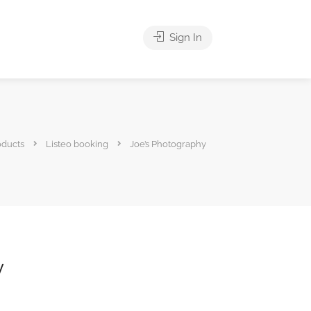
Sign In
oducts
Listeo booking
Joe’s Photography
y